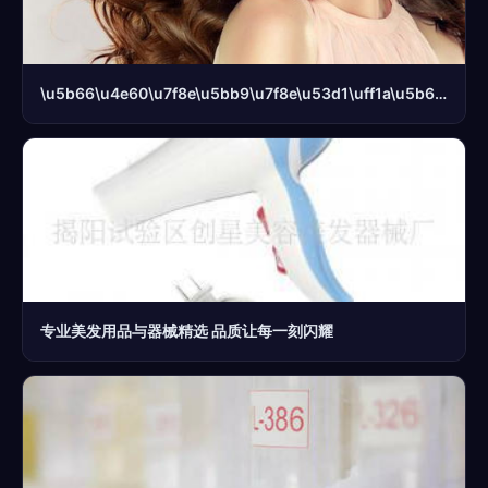
\u5b66\u4e60\u7f8e\u5bb9\u7f8e\u53d1\uff1a\u5b66\u8d39\u771f\u7684\u8d35\u5417\uff1f
专业美发用品与器械精选 品质让每一刻闪耀